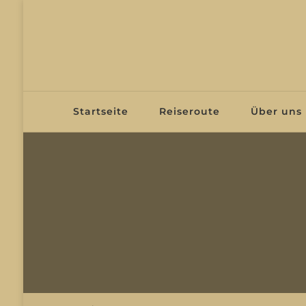
Two Walkabouts
Bau Expeditionsmobil und Traumreise
Startseite
Reiseroute
Über uns