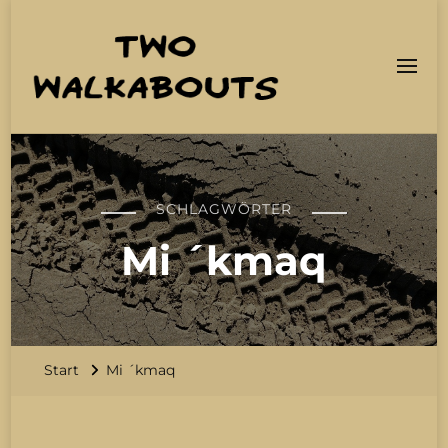
Two Walkabouts
Bau Expeditionsmobil und Traumreise
SCHLAGWÖRTER
Mi ´kmaq
Start
Mi ´kmaq